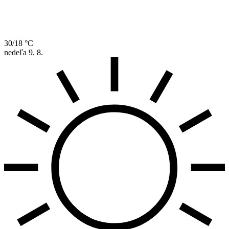
30/18 °C
nedeľa
9. 8.