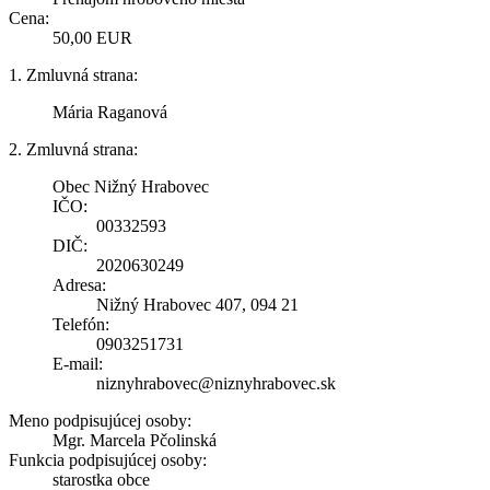
Cena:
50,00 EUR
1. Zmluvná strana:
Mária Raganová
2. Zmluvná strana:
Obec Nižný Hrabovec
IČO:
00332593
DIČ:
2020630249
Adresa:
Nižný Hrabovec 407, 094 21
Telefón:
0903251731
E-mail:
niznyhrabovec@niznyhrabovec.sk
Meno podpisujúcej osoby:
Mgr. Marcela Pčolinská
Funkcia podpisujúcej osoby:
starostka obce