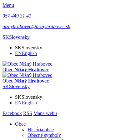
Menu
057 449 31 41
niznyhrabovec@niznyhrabovec.sk
SK
Slovensky
SK
Slovensky
EN
English
Obec
Nižný Hrabovec
Obec
Nižný Hrabovec
SK
Slovensky
SK
Slovensky
EN
English
Facebook
RSS
Mapa webu
Obec
História obce
Obecné symboly