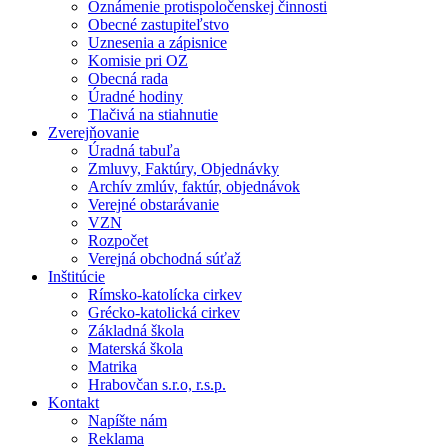
Oznámenie protispoločenskej činnosti
Obecné zastupiteľstvo
Uznesenia a zápisnice
Komisie pri OZ
Obecná rada
Úradné hodiny
Tlačivá na stiahnutie
Zverejňovanie
Úradná tabuľa
Zmluvy, Faktúry, Objednávky
Archív zmlúv, faktúr, objednávok
Verejné obstarávanie
VZN
Rozpočet
Verejná obchodná súťaž
Inštitúcie
Rímsko-katolícka cirkev
Grécko-katolická cirkev
Základná škola
Materská škola
Matrika
Hrabovčan s.r.o, r.s.p.
Kontakt
Napíšte nám
Reklama