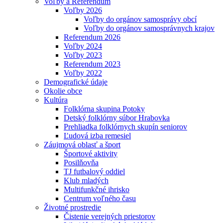
Voľby a Referendum
Voľby 2026
Voľby do orgánov samosprávy obcí
Voľby do orgánov samosprávnych krajov
Referendum 2026
Voľby 2024
Voľby 2023
Referendum 2023
Voľby 2022
Demografické údaje
Okolie obce
Kultúra
Folklórna skupina Potoky
Detský folklórny súbor Hrabovka
Prehliadka folklórnych skupín seniorov
Ľudová izba remesiel
Záujmová oblasť a šport
Športové aktivity
Posilňovňa
TJ futbalový oddiel
Klub mladých
Multifunkčné ihrisko
Centrum voľného času
Životné prostredie
Čistenie verejných priestorov