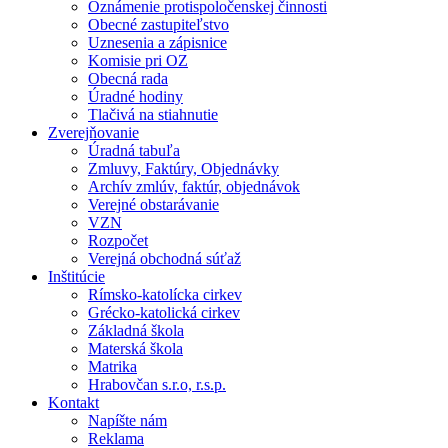
Oznámenie protispoločenskej činnosti
Obecné zastupiteľstvo
Uznesenia a zápisnice
Komisie pri OZ
Obecná rada
Úradné hodiny
Tlačivá na stiahnutie
Zverejňovanie
Úradná tabuľa
Zmluvy, Faktúry, Objednávky
Archív zmlúv, faktúr, objednávok
Verejné obstarávanie
VZN
Rozpočet
Verejná obchodná súťaž
Inštitúcie
Rímsko-katolícka cirkev
Grécko-katolická cirkev
Základná škola
Materská škola
Matrika
Hrabovčan s.r.o, r.s.p.
Kontakt
Napíšte nám
Reklama