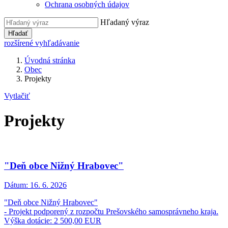
Ochrana osobných údajov
Hľadaný výraz
Hľadať
rozšírené vyhľadávanie
Úvodná stránka
Obec
Projekty
Vytlačiť
Projekty
"Deň obce Nižný Hrabovec"
Dátum:
16. 6. 2026
"Deň obce Nižný Hrabovec"
- Projekt podporený z rozpočtu Prešovského samosprávneho kraja.
Výška dotácie: 2 500,00 EUR