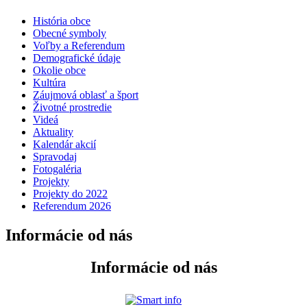
História obce
Obecné symboly
Voľby a Referendum
Demografické údaje
Okolie obce
Kultúra
Záujmová oblasť a šport
Životné prostredie
Videá
Aktuality
Kalendár akcií
Spravodaj
Fotogaléria
Projekty
Projekty do 2022
Referendum 2026
Informácie od nás
Informácie od nás