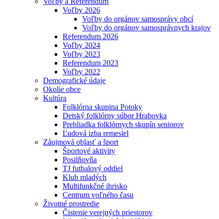
Voľby a Referendum
Voľby 2026
Voľby do orgánov samosprávy obcí
Voľby do orgánov samosprávnych krajov
Referendum 2026
Voľby 2024
Voľby 2023
Referendum 2023
Voľby 2022
Demografické údaje
Okolie obce
Kultúra
Folklórna skupina Potoky
Detský folklórny súbor Hrabovka
Prehliadka folklórnych skupín seniorov
Ľudová izba remesiel
Záujmová oblasť a šport
Športové aktivity
Posilňovňa
TJ futbalový oddiel
Klub mladých
Multifunkčné ihrisko
Centrum voľného času
Životné prostredie
Čistenie verejných priestorov