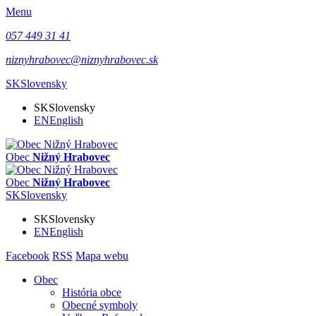
Menu
057 449 31 41
niznyhrabovec@niznyhrabovec.sk
SK
Slovensky
SK
Slovensky
EN
English
Obec
Nižný Hrabovec
Obec
Nižný Hrabovec
SK
Slovensky
SK
Slovensky
EN
English
Facebook
RSS
Mapa webu
Obec
História obce
Obecné symboly