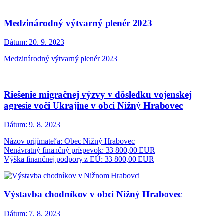
Medzinárodný výtvarný plenér 2023
Dátum:
20. 9. 2023
Medzinárodný výtvarný plenér 2023
Riešenie migračnej výzvy v dôsledku vojenskej
agresie voči Ukrajine v obci Nižný Hrabovec
Dátum:
9. 8. 2023
Názov prijímateľa: Obec Nižný Hrabovec
Nenávratný finančný príspevok: 33 800,00 EUR
Výška finančnej podpory z EÚ: 33 800,00 EUR
Výstavba chodníkov v obci Nižný Hrabovec
Dátum:
7. 8. 2023