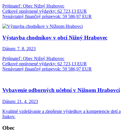
Prijímateľ: Obec Nižný Hrabovec
Celkové oprávnené výdavky: 62 723,13 EUR
Nenávratný finančný príspevok: 59 586,97 EUR
Výstavba chodníkov v obci Nižný Hrabovec
Dátum:
7. 8. 2023
Prijímateľ: Obec Nižný Hrabovec
Celkové oprávnené výdavky: 62 723,13 EUR
Nenávratný finančný príspevok: 59 586,97 EUR
Vybavenie odborných učební v Nižnom Hrabovci
Dátum:
21. 4. 2023
Kvalitné vzdelávanie a zlepšenie výsledkov a kompetencie detí a
žiakov.
Obec