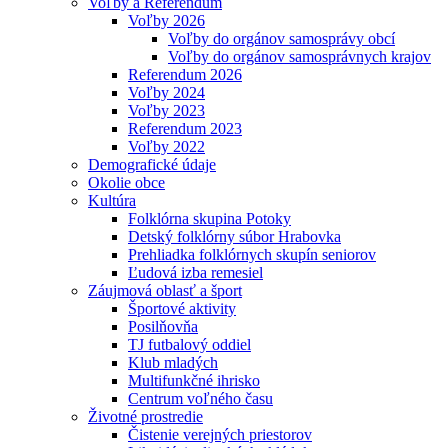
Voľby a Referendum
Voľby 2026
Voľby do orgánov samosprávy obcí
Voľby do orgánov samosprávnych krajov
Referendum 2026
Voľby 2024
Voľby 2023
Referendum 2023
Voľby 2022
Demografické údaje
Okolie obce
Kultúra
Folklórna skupina Potoky
Detský folklórny súbor Hrabovka
Prehliadka folklórnych skupín seniorov
Ľudová izba remesiel
Záujmová oblasť a šport
Športové aktivity
Posilňovňa
TJ futbalový oddiel
Klub mladých
Multifunkčné ihrisko
Centrum voľného času
Životné prostredie
Čistenie verejných priestorov