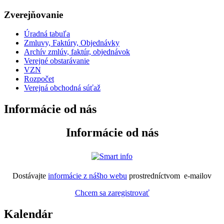
Zverejňovanie
Úradná tabuľa
Zmluvy, Faktúry, Objednávky
Archív zmlúv, faktúr, objednávok
Verejné obstarávanie
VZN
Rozpočet
Verejná obchodná súťaž
Informácie od nás
Informácie od nás
Dostávajte
informácie z nášho webu
prostredníctvom e-mailov
Chcem sa zaregistrovať
Kalendár