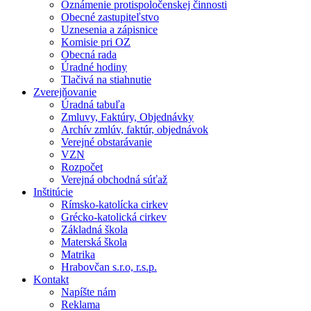
Oznámenie protispoločenskej činnosti
Obecné zastupiteľstvo
Uznesenia a zápisnice
Komisie pri OZ
Obecná rada
Úradné hodiny
Tlačivá na stiahnutie
Zverejňovanie
Úradná tabuľa
Zmluvy, Faktúry, Objednávky
Archív zmlúv, faktúr, objednávok
Verejné obstarávanie
VZN
Rozpočet
Verejná obchodná súťaž
Inštitúcie
Rímsko-katolícka cirkev
Grécko-katolická cirkev
Základná škola
Materská škola
Matrika
Hrabovčan s.r.o, r.s.p.
Kontakt
Napíšte nám
Reklama