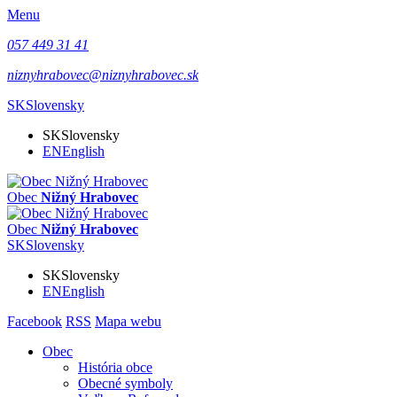
Menu
057 449 31 41
niznyhrabovec@niznyhrabovec.sk
SK
Slovensky
SK
Slovensky
EN
English
Obec
Nižný Hrabovec
Obec
Nižný Hrabovec
SK
Slovensky
SK
Slovensky
EN
English
Facebook
RSS
Mapa webu
Obec
História obce
Obecné symboly