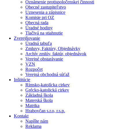
Oznámenie protispoločenskej činnosti
Obecné zastupiteľstvo
Uznesenia a zápisnice
Komisie pri OZ
Obecná rada
Úradné hodiny
Tlačivá na stiahnutie
Zverejňovanie
Úradná tabuľa
Zmluvy, Faktúry, Objednávky
Archív zmlúv, faktúr, objednávok
Verejné obstarávanie
VZN
Rozpočet
Verejná obchodná súťaž
Inštitúcie
Rímsko-katolícka cirkev
Grécko-katolická cirkev
Základná škola
Materská škola
Matrika
Hrabovčan s.r.o, r.s.p.
Kontakt
Napíšte nám
Reklama