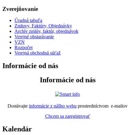
Zverejňovanie
Úradná tabuľa
Zmluvy, Faktúry, Objednávky
Archív zmlúv, faktúr, objednávok
Verejné obstarávanie
VZN
Rozpočet
Verejná obchodná súťaž
Informácie od nás
Informácie od nás
Dostávajte
informácie z nášho webu
prostredníctvom e-mailov
Chcem sa zaregistrovať
Kalendár