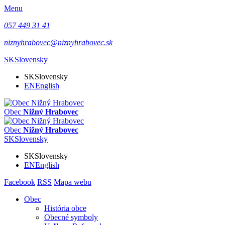
Menu
057 449 31 41
niznyhrabovec@niznyhrabovec.sk
SK
Slovensky
SK
Slovensky
EN
English
Obec
Nižný Hrabovec
Obec
Nižný Hrabovec
SK
Slovensky
SK
Slovensky
EN
English
Facebook
RSS
Mapa webu
Obec
História obce
Obecné symboly