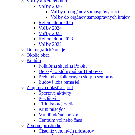
Voľby a Referendum
Voľby 2026
Voľby do orgánov samosprávy obcí
Voľby do orgánov samosprávnych krajov
Referendum 2026
Voľby 2024
Voľby 2023
Referendum 2023
Voľby 2022
Demografické údaje
Okolie obce
Kultúra
Folklórna skupina Potoky
Detský folklórny súbor Hrabovka
Prehliadka folklórnych skupín seniorov
Ľudová izba remesiel
Záujmová oblasť a šport
Športové aktivity
Posilňovňa
TJ futbalový oddiel
Klub mladých
Multifunkčné ihrisko
Centrum voľného času
Životné prostredie
Čistenie verejných priestorov