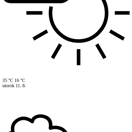
35 °C
16 °C
utorok
11. 8.