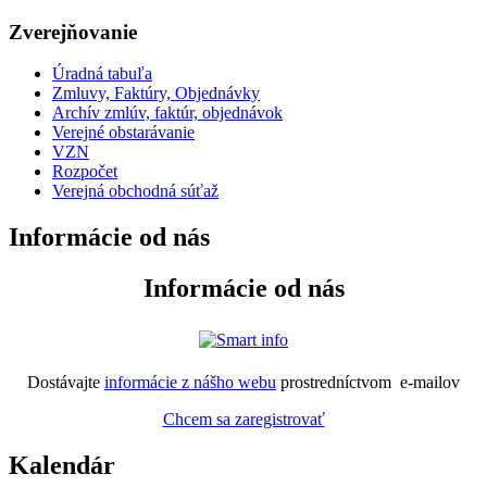
Zverejňovanie
Úradná tabuľa
Zmluvy, Faktúry, Objednávky
Archív zmlúv, faktúr, objednávok
Verejné obstarávanie
VZN
Rozpočet
Verejná obchodná súťaž
Informácie od nás
Informácie od nás
Dostávajte
informácie z nášho webu
prostredníctvom e-mailov
Chcem sa zaregistrovať
Kalendár