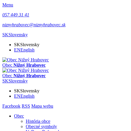
Menu
057 449 31 41
niznyhrabovec@niznyhrabovec.sk
SK
Slovensky
SK
Slovensky
EN
English
Obec
Nižný Hrabovec
Obec
Nižný Hrabovec
SK
Slovensky
SK
Slovensky
EN
English
Facebook
RSS
Mapa webu
Obec
História obce
Obecné symboly