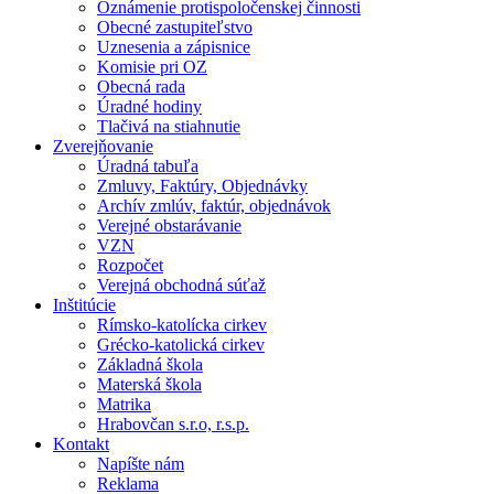
Oznámenie protispoločenskej činnosti
Obecné zastupiteľstvo
Uznesenia a zápisnice
Komisie pri OZ
Obecná rada
Úradné hodiny
Tlačivá na stiahnutie
Zverejňovanie
Úradná tabuľa
Zmluvy, Faktúry, Objednávky
Archív zmlúv, faktúr, objednávok
Verejné obstarávanie
VZN
Rozpočet
Verejná obchodná súťaž
Inštitúcie
Rímsko-katolícka cirkev
Grécko-katolická cirkev
Základná škola
Materská škola
Matrika
Hrabovčan s.r.o, r.s.p.
Kontakt
Napíšte nám
Reklama