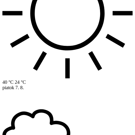
40 °C
24 °C
piatok
7. 8.