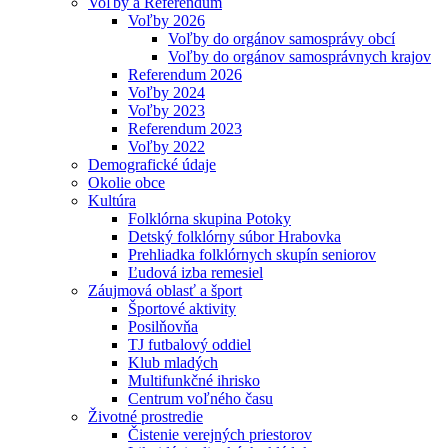
Voľby a Referendum
Voľby 2026
Voľby do orgánov samosprávy obcí
Voľby do orgánov samosprávnych krajov
Referendum 2026
Voľby 2024
Voľby 2023
Referendum 2023
Voľby 2022
Demografické údaje
Okolie obce
Kultúra
Folklórna skupina Potoky
Detský folklórny súbor Hrabovka
Prehliadka folklórnych skupín seniorov
Ľudová izba remesiel
Záujmová oblasť a šport
Športové aktivity
Posilňovňa
TJ futbalový oddiel
Klub mladých
Multifunkčné ihrisko
Centrum voľného času
Životné prostredie
Čistenie verejných priestorov