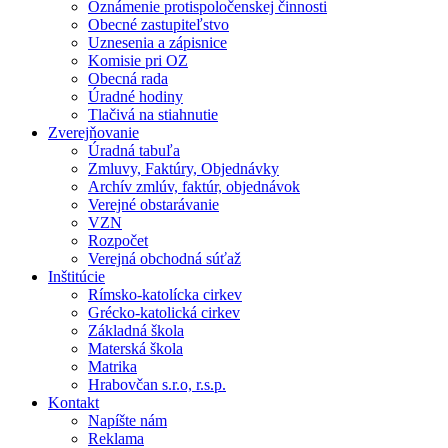
Oznámenie protispoločenskej činnosti
Obecné zastupiteľstvo
Uznesenia a zápisnice
Komisie pri OZ
Obecná rada
Úradné hodiny
Tlačivá na stiahnutie
Zverejňovanie
Úradná tabuľa
Zmluvy, Faktúry, Objednávky
Archív zmlúv, faktúr, objednávok
Verejné obstarávanie
VZN
Rozpočet
Verejná obchodná súťaž
Inštitúcie
Rímsko-katolícka cirkev
Grécko-katolická cirkev
Základná škola
Materská škola
Matrika
Hrabovčan s.r.o, r.s.p.
Kontakt
Napíšte nám
Reklama