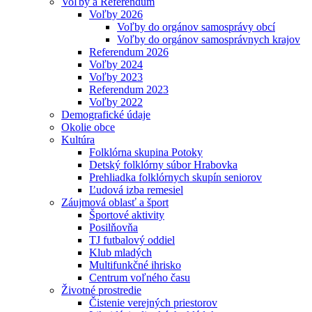
Voľby a Referendum
Voľby 2026
Voľby do orgánov samosprávy obcí
Voľby do orgánov samosprávnych krajov
Referendum 2026
Voľby 2024
Voľby 2023
Referendum 2023
Voľby 2022
Demografické údaje
Okolie obce
Kultúra
Folklórna skupina Potoky
Detský folklórny súbor Hrabovka
Prehliadka folklórnych skupín seniorov
Ľudová izba remesiel
Záujmová oblasť a šport
Športové aktivity
Posilňovňa
TJ futbalový oddiel
Klub mladých
Multifunkčné ihrisko
Centrum voľného času
Životné prostredie
Čistenie verejných priestorov