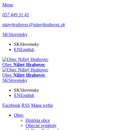
Menu
057 449 31 41
niznyhrabovec@niznyhrabovec.sk
SK
Slovensky
SK
Slovensky
EN
English
Obec
Nižný Hrabovec
Obec
Nižný Hrabovec
SK
Slovensky
SK
Slovensky
EN
English
Facebook
RSS
Mapa webu
Obec
História obce
Obecné symboly