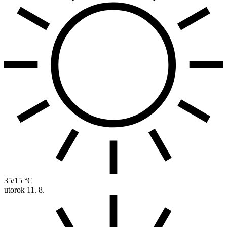
35/15 °C
utorok
11. 8.