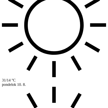
31/14 °C
pondelok
10. 8.