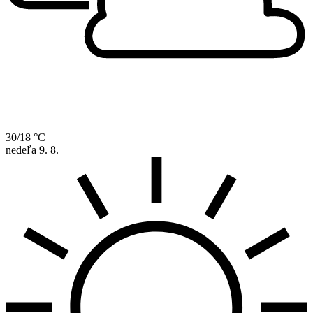
30/18 °C
nedeľa
9. 8.