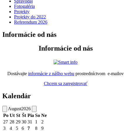
Spravodaj
Fotogaléria
Projekty
Projekty do 2022
Referendum 2026
Informácie od nás
Informácie od nás
Dostávajte
informácie z nášho webu
prostredníctvom e-mailov
Chcem sa zaregistrovať
Kalendár
August
2026
Po
Ut
St
Št
Pia
So
Ne
27
28
29
30
31
1
2
3
4
5
6
7
8
9