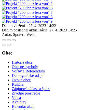
Dátum vloženia:
27. 4. 2023 14:22
Dátum poslednej aktualizácie:
27. 4. 2023 14:25
Autor:
Správca Webu
Obec
História obce
Obecné symboly
Voľby a Referendum
Demografické údaje
Okolie obce
Kultúra
Záujmová oblasť a šport
Životné prostredie
Videá
Aktuality
Kalendár akcií