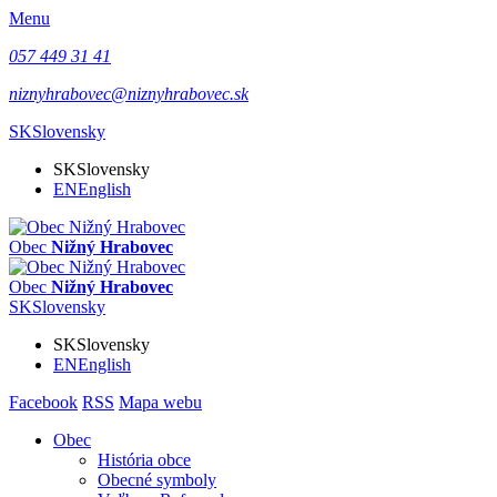
Menu
057 449 31 41
niznyhrabovec@niznyhrabovec.sk
SK
Slovensky
SK
Slovensky
EN
English
Obec
Nižný Hrabovec
Obec
Nižný Hrabovec
SK
Slovensky
SK
Slovensky
EN
English
Facebook
RSS
Mapa webu
Obec
História obce
Obecné symboly