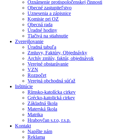
Oznámenie protispoločenskej činnosti
Obecné zastupiteľstvo
Uznesenia a zápisnice
Komisie pri OZ
Obecná rada
Úradné hodiny
Tlačivá na stiahnutie
Zverejňovanie
Úradná tabuľa
Zmluvy, Faktúry, Objednávky
Archív zmlúv, faktúr, objednávok
Verejné obstarávanie
VZN
Rozpočet
Verejná obchodná súťaž
Inštitúcie
Rímsko-katolícka cirkev
Grécko-katolická cirkev
Základná škola
Materská škola
Matrika
Hrabovčan s.r.o, r.s.p.
Kontakt
Napíšte nám
Reklama