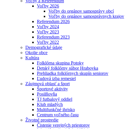
Voľby a Referendum
Voľby 2026
Voľby do orgánov samosprávy obcí
Voľby do orgánov samosprávnych krajov
Referendum 2026
Voľby 2024
Voľby 2023
Referendum 2023
Voľby 2022
Demografické údaje
Okolie obce
Kultúra
Folklórna skupina Potoky
Detský folklórny súbor Hrabovka
Prehliadka folklórnych skupín seniorov
Ľudová izba remesiel
Záujmová oblasť a šport
Športové aktivity
Posilňovňa
TJ futbalový oddiel
Klub mladých
Multifunkčné ihrisko
Centrum voľného času
Životné prostredie
Čistenie verejných priestorov