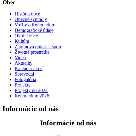
Obec
História obce
Obecné symboly
Voľby a Referendum
Demografické údaje
Okolie obce
Kultúra
Záujmová oblasť a šport
Životné prostredie
Videá
Aktuality
Kalendár akcií
Spravodaj
Fotogaléria
Projekty
Projekty do 2022
Referendum 2026
Informácie od nás
Informácie od nás