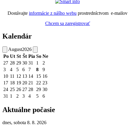
Dostávajte
informácie z nášho webu
prostredníctvom e-mailov
Chcem sa zaregistrovať
Kalendár
August
2026
Po
Ut
St
Št
Pia
So
Ne
27
28
29
30
31
1
2
3
4
5
6
7
8
9
10
11
12
13
14
15
16
17
18
19
20
21
22
23
24
25
26
27
28
29
30
31
1
2
3
4
5
6
Aktuálne počasie
dnes, sobota 8. 8. 2026