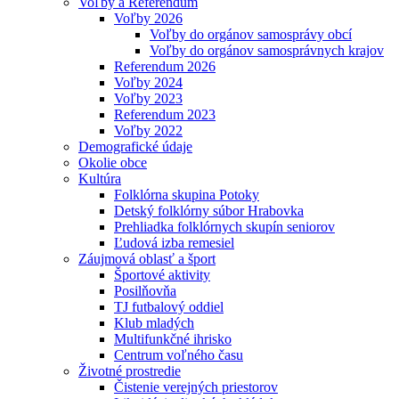
Voľby a Referendum
Voľby 2026
Voľby do orgánov samosprávy obcí
Voľby do orgánov samosprávnych krajov
Referendum 2026
Voľby 2024
Voľby 2023
Referendum 2023
Voľby 2022
Demografické údaje
Okolie obce
Kultúra
Folklórna skupina Potoky
Detský folklórny súbor Hrabovka
Prehliadka folklórnych skupín seniorov
Ľudová izba remesiel
Záujmová oblasť a šport
Športové aktivity
Posilňovňa
TJ futbalový oddiel
Klub mladých
Multifunkčné ihrisko
Centrum voľného času
Životné prostredie
Čistenie verejných priestorov