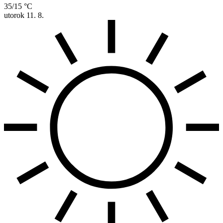
35/15 °C
utorok
11. 8.