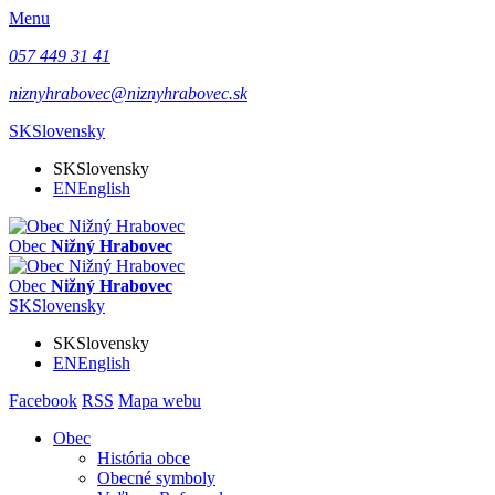
Menu
057 449 31 41
niznyhrabovec@niznyhrabovec.sk
SK
Slovensky
SK
Slovensky
EN
English
Obec
Nižný Hrabovec
Obec
Nižný Hrabovec
SK
Slovensky
SK
Slovensky
EN
English
Facebook
RSS
Mapa webu
Obec
História obce
Obecné symboly