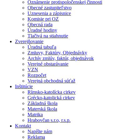
Oznámenie protispoločenskej činnosti
Obecné zastupiteľstvo
Uznesenia a zápisnice
Komisie pri OZ
Obecná rada
Úradné hodiny
Tlačivá na stiahnutie
Zverejňovanie
Úradná tabuľa
Zmluvy, Faktúry, Objednávky
Archív zmlúv, faktúr, objednávok
Verejné obstarávanie
VZN
Rozpočet
Verejná obchodná súťaž
Inštitúcie
Rímsko-katolícka cirkev
Grécko-katolická cirkev
Základná škola
Materská škola
Matrika
Hrabovčan s.r.o, r.s.p.
Kontakt
Napíšte nám
Reklama