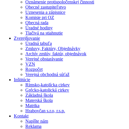
Oznámenie protispoločenskej činnosti
Obecné zastupiteľstvo
Uznesenia a zápisnice
Komisie pri OZ
Obecná rada
Úradné hodiny
Tlačivá na stiahnutie
Zverejňovanie
Úradná tabuľa
Zmluvy, Faktúry, Objednávky
Archív zmlúv, faktúr, objednávok
Verejné obstarávanie
VZN
Rozpočet
Verejná obchodná súťaž
Inštitúcie
Rímsko-katolícka cirkev
Grécko-katolická cirkev
Základná škola
Materská škola
Matrika
Hrabovčan s.r.o, r.s.p.
Kontakt
Napíšte nám
Reklama