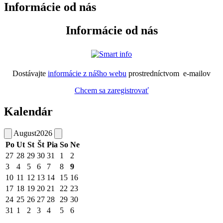
Informácie od nás
Informácie od nás
Dostávajte
informácie z nášho webu
prostredníctvom e-mailov
Chcem sa zaregistrovať
Kalendár
August
2026
Po
Ut
St
Št
Pia
So
Ne
27
28
29
30
31
1
2
3
4
5
6
7
8
9
10
11
12
13
14
15
16
17
18
19
20
21
22
23
24
25
26
27
28
29
30
31
1
2
3
4
5
6