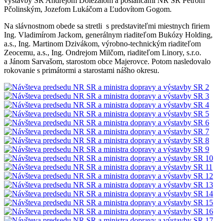
výstavby SR Andrejom Doležalom a poslancami NR SR Petrom
Pčolinským, Jozefom Lukáčom a Ľudovítom Gogom.
Na slávnostnom obede sa stretli s predstaviteľmi miestnych firiem
Ing. Vladimírom Jackom, generálnym riaditeľom Bukózy Holding,
a.s., Ing. Martinom Dzivákom, výrobno-technickým riaditeľom
Zeocemu, a.s., Ing. Ondrejom Milčom, riaditeľom Linory, s.r.o.
a Jánom Sarvašom, starostom obce Majerovce. Potom nasledovalo
rokovanie s primátormi a starostami nášho okresu.