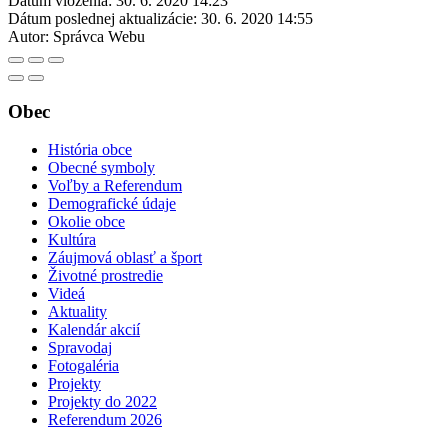
Dátum vloženia:
30. 6. 2020 14:23
Dátum poslednej aktualizácie:
30. 6. 2020 14:55
Autor:
Správca Webu
Obec
História obce
Obecné symboly
Voľby a Referendum
Demografické údaje
Okolie obce
Kultúra
Záujmová oblasť a šport
Životné prostredie
Videá
Aktuality
Kalendár akcií
Spravodaj
Fotogaléria
Projekty
Projekty do 2022
Referendum 2026