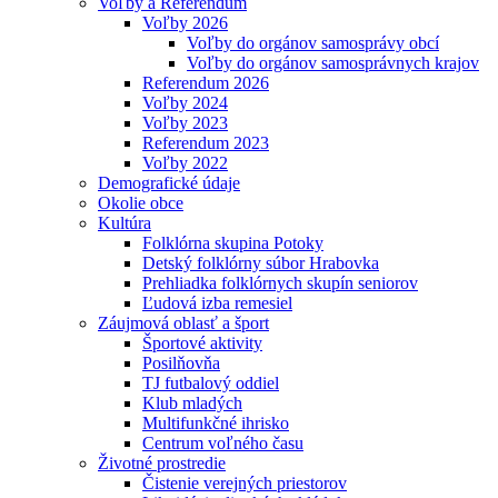
Voľby a Referendum
Voľby 2026
Voľby do orgánov samosprávy obcí
Voľby do orgánov samosprávnych krajov
Referendum 2026
Voľby 2024
Voľby 2023
Referendum 2023
Voľby 2022
Demografické údaje
Okolie obce
Kultúra
Folklórna skupina Potoky
Detský folklórny súbor Hrabovka
Prehliadka folklórnych skupín seniorov
Ľudová izba remesiel
Záujmová oblasť a šport
Športové aktivity
Posilňovňa
TJ futbalový oddiel
Klub mladých
Multifunkčné ihrisko
Centrum voľného času
Životné prostredie
Čistenie verejných priestorov