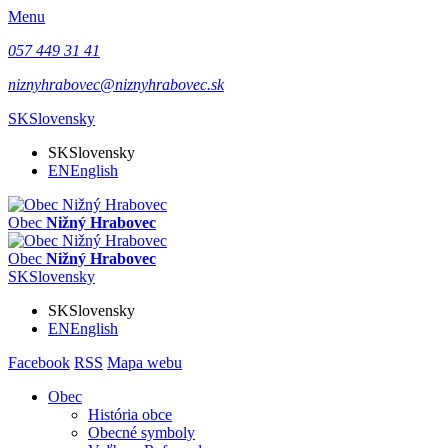
Menu
057 449 31 41
niznyhrabovec@niznyhrabovec.sk
SK
Slovensky
SK
Slovensky
EN
English
Obec
Nižný Hrabovec
Obec
Nižný Hrabovec
SK
Slovensky
SK
Slovensky
EN
English
Facebook
RSS
Mapa webu
Obec
História obce
Obecné symboly