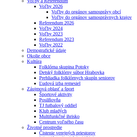
Voľby a Referendum
Voľby 2026
Voľby do orgánov samosprávy obcí
Voľby do orgánov samosprávnych krajov
Referendum 2026
Voľby 2024
Voľby 2023
Referendum 2023
Voľby 2022
Demografické údaje
Okolie obce
Kultúra
Folklórna skupina Potoky
Detský folklórny súbor Hrabovka
Prehliadka folklórnych skupín seniorov
Ľudová izba remesiel
Záujmová oblasť a šport
Športové aktivity
Posilňovňa
TJ futbalový oddiel
Klub mladých
Multifunkčné ihrisko
Centrum voľného času
Životné prostredie
Čistenie verejných priestorov