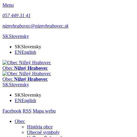
Menu
057 449 31 41
niznyhrabovec@niznyhrabovec.sk
SK
Slovensky
SK
Slovensky
EN
English
Obec
Nižný Hrabovec
Obec
Nižný Hrabovec
SK
Slovensky
SK
Slovensky
EN
English
Facebook
RSS
Mapa webu
Obec
História obce
Obecné symboly