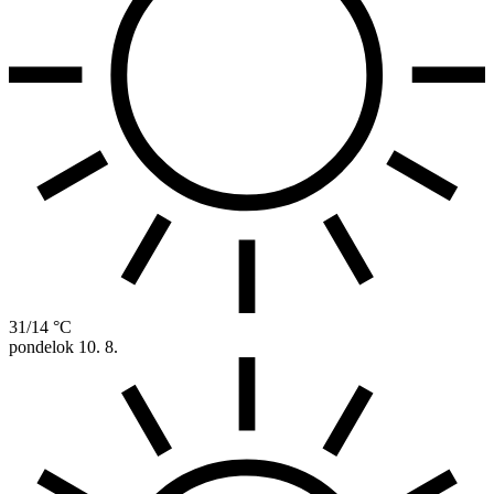
31/14 °C
pondelok
10. 8.