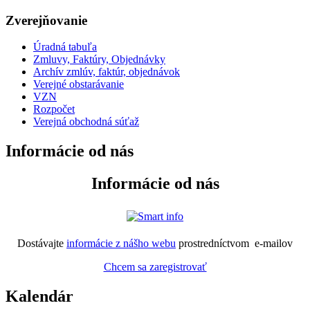
Zverejňovanie
Úradná tabuľa
Zmluvy, Faktúry, Objednávky
Archív zmlúv, faktúr, objednávok
Verejné obstarávanie
VZN
Rozpočet
Verejná obchodná súťaž
Informácie od nás
Informácie od nás
Dostávajte
informácie z nášho webu
prostredníctvom e-mailov
Chcem sa zaregistrovať
Kalendár