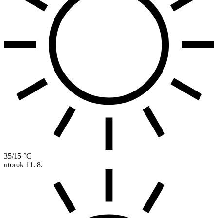
35/15 °C
utorok
11. 8.