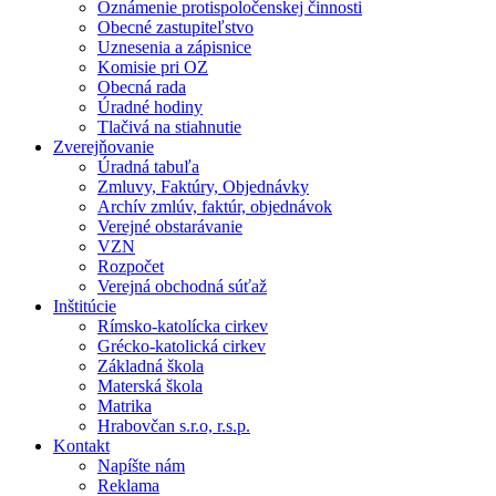
Oznámenie protispoločenskej činnosti
Obecné zastupiteľstvo
Uznesenia a zápisnice
Komisie pri OZ
Obecná rada
Úradné hodiny
Tlačivá na stiahnutie
Zverejňovanie
Úradná tabuľa
Zmluvy, Faktúry, Objednávky
Archív zmlúv, faktúr, objednávok
Verejné obstarávanie
VZN
Rozpočet
Verejná obchodná súťaž
Inštitúcie
Rímsko-katolícka cirkev
Grécko-katolická cirkev
Základná škola
Materská škola
Matrika
Hrabovčan s.r.o, r.s.p.
Kontakt
Napíšte nám
Reklama