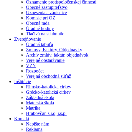
Oznámenie protispoločenskej činnosti
Obecné zastupiteľstvo
Uznesenia a zápisnice
Komisie pri OZ
Obecná rada
Úradné hodiny
Tlačivá na stiahnutie
Zverejňovanie
Úradná tabuľa
Zmluvy, Faktúry, Objednávky
Archív zmlúv, faktúr, objednávok
Verejné obstarávanie
VZN
Rozpočet
Verejná obchodná súťaž
Inštitúcie
Rímsko-katolícka cirkev
Grécko-katolická cirkev
Základná škola
Materská škola
Matrika
Hrabovčan s.r.o, r.s.p.
Kontakt
Napíšte nám
Reklama