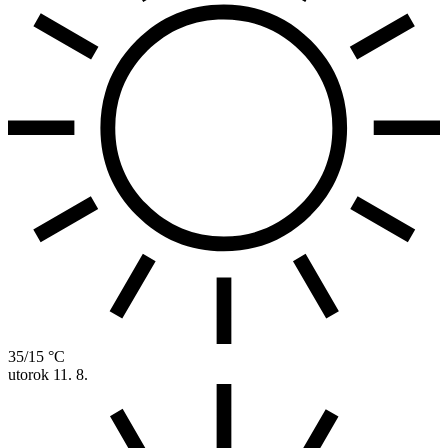
35/15 °C
utorok
11. 8.