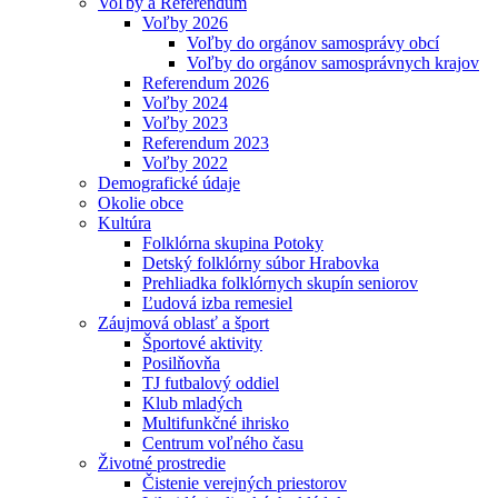
Voľby a Referendum
Voľby 2026
Voľby do orgánov samosprávy obcí
Voľby do orgánov samosprávnych krajov
Referendum 2026
Voľby 2024
Voľby 2023
Referendum 2023
Voľby 2022
Demografické údaje
Okolie obce
Kultúra
Folklórna skupina Potoky
Detský folklórny súbor Hrabovka
Prehliadka folklórnych skupín seniorov
Ľudová izba remesiel
Záujmová oblasť a šport
Športové aktivity
Posilňovňa
TJ futbalový oddiel
Klub mladých
Multifunkčné ihrisko
Centrum voľného času
Životné prostredie
Čistenie verejných priestorov