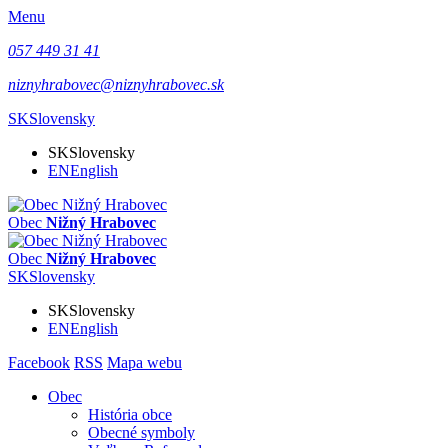
Menu
057 449 31 41
niznyhrabovec@niznyhrabovec.sk
SK
Slovensky
SK
Slovensky
EN
English
Obec
Nižný Hrabovec
Obec
Nižný Hrabovec
SK
Slovensky
SK
Slovensky
EN
English
Facebook
RSS
Mapa webu
Obec
História obce
Obecné symboly