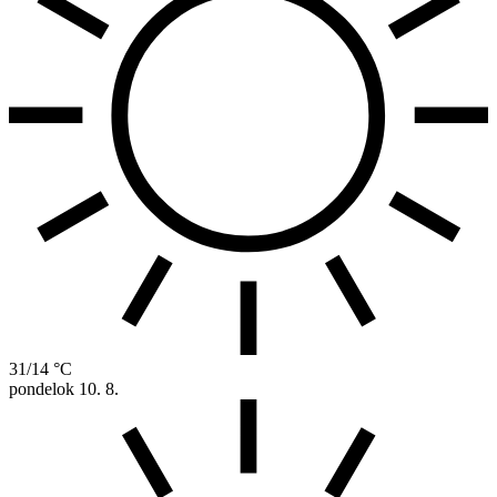
31/14 °C
pondelok
10. 8.