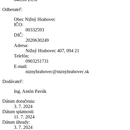
Odberateľ:
Obec Nižný Hrabovec
IČO:
00332593
DIČ:
2020630249
Adresa:
Nižný Hrabovec 407, 094 21
Telefón:
0903251731
E-mail:
niznyhrabovec@niznyhrabovec.sk
Dodávateľ:
Ing. Antón Pavúk
Dátum doručenia:
3. 7. 2024
Dátum splatnosti:
11. 7. 2024
Dátum úhrady:
3. 7. 2024