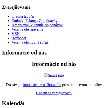
Zverejňovanie
Úradná tabuľa
Zmluvy, Faktúry, Objednávky
Archív zmlúv, faktúr, objednávok
Verejné obstarávanie
VZN
Rozpočet
Verejná obchodná súťaž
Informácie od nás
Informácie od nás
Dostávajte
informácie z nášho webu
prostredníctvom e-mailov
Chcem sa zaregistrovať
Kalendár