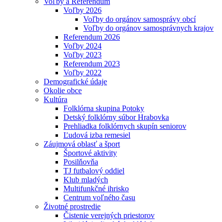
Voľby a Referendum
Voľby 2026
Voľby do orgánov samosprávy obcí
Voľby do orgánov samosprávnych krajov
Referendum 2026
Voľby 2024
Voľby 2023
Referendum 2023
Voľby 2022
Demografické údaje
Okolie obce
Kultúra
Folklórna skupina Potoky
Detský folklórny súbor Hrabovka
Prehliadka folklórnych skupín seniorov
Ľudová izba remesiel
Záujmová oblasť a šport
Športové aktivity
Posilňovňa
TJ futbalový oddiel
Klub mladých
Multifunkčné ihrisko
Centrum voľného času
Životné prostredie
Čistenie verejných priestorov