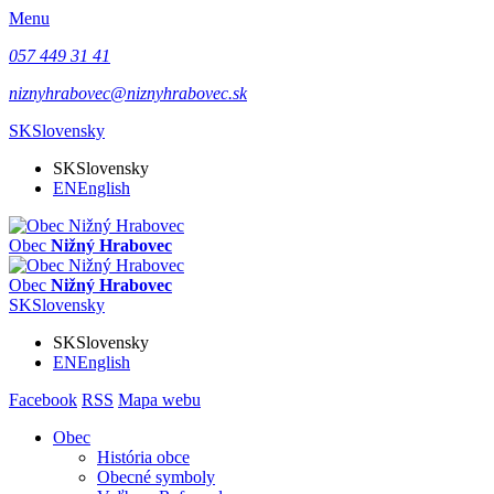
Menu
057 449 31 41
niznyhrabovec@niznyhrabovec.sk
SK
Slovensky
SK
Slovensky
EN
English
Obec
Nižný Hrabovec
Obec
Nižný Hrabovec
SK
Slovensky
SK
Slovensky
EN
English
Facebook
RSS
Mapa webu
Obec
História obce
Obecné symboly